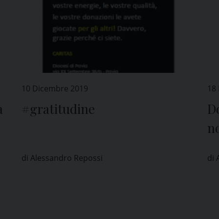
10 Dicembre 2019
18
a
#gratitudine
D
no
ne
di Alessandro Repossi
di 