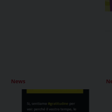
News
N