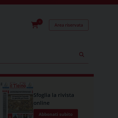
Area riservata
0
prodotti
Sfoglia la rivista
online
Abbonati subito