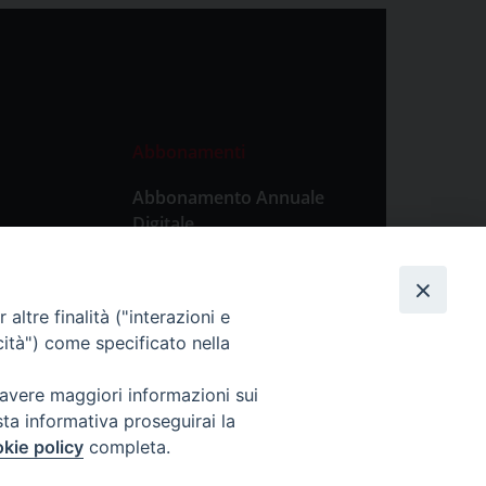
Abbonamenti
Abbonamento Annuale
Digitale
Abbonamento Annuale
Cartaceo
altre finalità ("interazioni e
Abbonamento Singola
cità") come specificato nella
Copia Digitale
 avere maggiori informazioni sui
sta informativa proseguirai la
kie policy
completa.