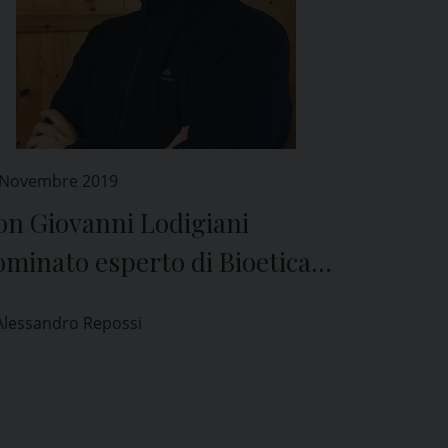
 Novembre 2019
on Giovanni Lodigiani
minato esperto di Bioetica
l Comitato Etico di Pavia
Alessandro Repossi