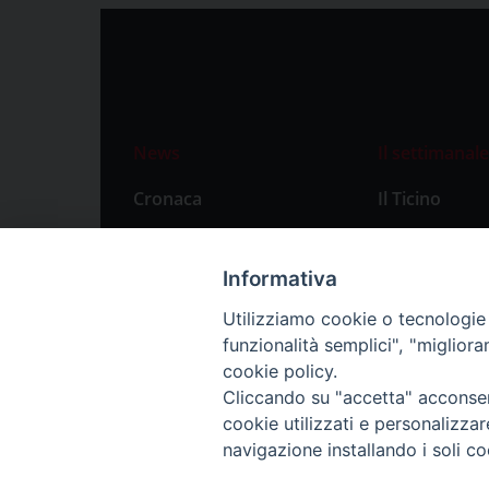
News
Il settimanale
Cronaca
Il Ticino
Attualità
Abbonament
Primo Piano
Privacy Polic
Informativa
Territorio
Utilizziamo cookie o tecnologie s
funzionalità semplici", "miglior
Città
cookie policy.
Politica
Cliccando su "accetta" acconsent
Sport
cookie utilizzati e personalizza
navigazione installando i soli co