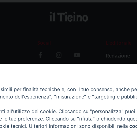
Social
L’editoriale
Redazione
i
Storia
y
imili per finalità tecniche e, con il tuo consenso, anche per 
amento dell'esperienza", "misurazione" e "targeting e pubbli
i all'utilizzo dei cookie. Cliccando su "personalizza" puoi
re le tue preferenze. Cliccando su "rifiuta" o chiudendo que
okie tecnici. Ulteriori informazioni sono disponibili nella
coo