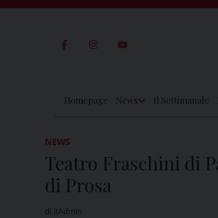
Skip
to
content
Homepage
News
Il Settimanale
Apri
Menu
NEWS
Teatro Fraschini di P
di Prosa
di itAdmin