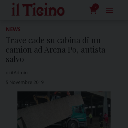
Skip
to
0
content
prodotti
NEWS
Trave cade su cabina di un
camion ad Arena Po, autista
salvo
di itAdmin
5 Novembre 2019