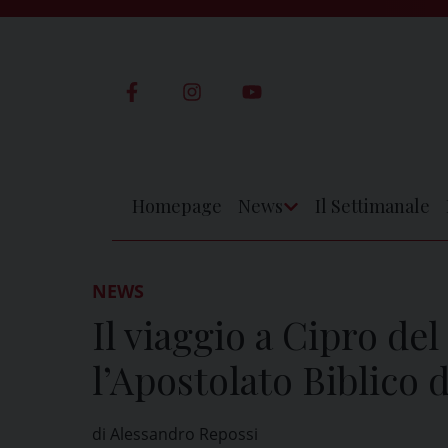
Skip
to
content
Homepage
News
Il Settimanale
Apri
Menu
NEWS
Il viaggio a Cipro del
l’Apostolato Biblico 
di Alessandro Repossi