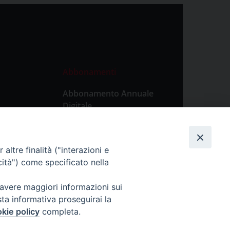
Abbonamenti
Abbonamento Annuale
Digitale
Abbonamento Annuale
Cartaceo
altre finalità ("interazioni e
Abbonamento Singola
cità") come specificato nella
Copia Digitale
 avere maggiori informazioni sui
sta informativa proseguirai la
kie policy
completa.