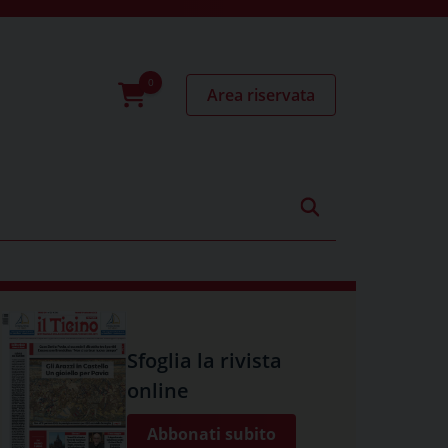
Area riservata
0
prodotti
Sfoglia la rivista
online
Abbonati subito