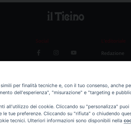
Social
L’editoriale
Redazione
i
Storia
y
imili per finalità tecniche e, con il tuo consenso, anche per 
amento dell'esperienza", "misurazione" e "targeting e pubbli
i all'utilizzo dei cookie. Cliccando su "personalizza" puoi
re le tue preferenze. Cliccando su "rifiuta" o chiudendo que
okie tecnici. Ulteriori informazioni sono disponibili nella
coo