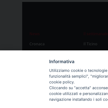
News
Il settimanale
Cronaca
Il Ticino
Attualità
Abbonament
Primo Piano
Privacy Polic
Informativa
Territorio
Utilizziamo cookie o tecnologie s
funzionalità semplici", "miglior
Città
cookie policy.
Politica
Cliccando su "accetta" acconsent
Sport
cookie utilizzati e personalizza
navigazione installando i soli co