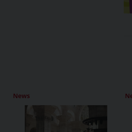
News
N