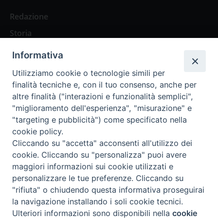
Redazione
Storia
Informativa
Abbonamenti
Utilizziamo cookie o tecnologie simili per
finalità tecniche e, con il tuo consenso, anche per
Abbonamento Annuale Digitale
altre finalità ("interazioni e funzionalità semplici",
"miglioramento dell'esperienza", "misurazione" e
Abbonamento Annuale Cartaceo
"targeting e pubblicità") come specificato nella
Abbonamento Singola Copia Digitale
cookie policy.
Cliccando su "accetta" acconsenti all'utilizzo dei
cookie. Cliccando su "personalizza" puoi avere
maggiori informazioni sui cookie utilizzati e
personalizzare le tue preferenze. Cliccando su
Redazione: Pavia, Piazza Duomo 11 - tel. 0382.24736 -
"rifiuta" o chiudendo questa informativa proseguirai
amministrazione@ilticino.it - repossi@ilticino.it - P.
la navigazione installando i soli cookie tecnici.
IVA: 00213430184
Preferenze Cookie
Ulteriori informazioni sono disponibili nella
cookie